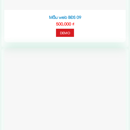
Mẫu web BĐS 09
500,000
₫
DEMO