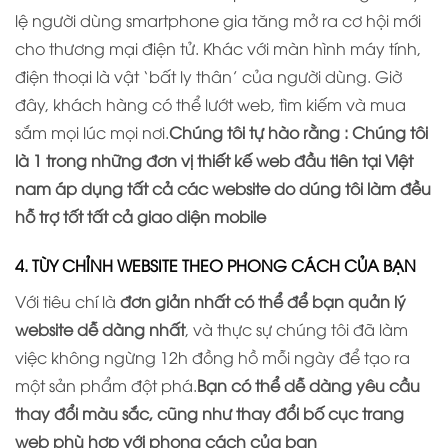
lệ người dùng smartphone gia tăng mở ra cơ hội mới
cho thương mại điện tử. Khác với màn hình máy tính,
điện thoại là vật ‘bất ly thân’ của người dùng. Giờ
đây, khách hàng có thể lướt web, tìm kiếm và mua
sắm mọi lúc mọi nơi.
Chúng tôi tự hào rằng : Chúng tôi
là 1 trong những đơn vị thiết kế web đầu tiên tại Việt
nam áp dụng tất cả các website do dúng tôi làm đều
hỗ trợ tốt tất cả giao diện mobile
4. TÙY CHỈNH WEBSITE THEO PHONG CÁCH CỦA BẠN
Với tiêu chí là
đơn giản nhất có thể để bạn quản lý
website dễ dàng nhất
, và thực sự chúng tôi đã làm
việc không ngừng 12h đồng hồ mỗi ngày để tạo ra
một sản phẩm đột phá.
Bạn có thể dễ dàng yêu cầu
thay đổi màu sắc, cũng như thay đổi bố cục trang
web phù hợp với phong cách của bạn