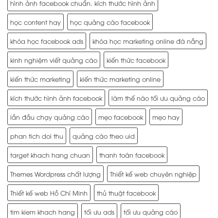
hình ảnh facebook chuẩn. kích thước hình ảnh
học content hay
học quảng cáo facebook
khóa học facebook ads
khóa học marketing online đà nẵng
kinh nghiệm viết quảng cáo
kiến thức facebook
kiến thức marketing
kiến thức marketing online
kích thước hình ảnh facebook
làm thế nào tối ưu quảng cáo
lần đầu chạy quảng cáo
mẹo facebook
mẹo hay
phan tich doi thu
quảng cáo theo uid
target khach hang chuan
thanh toán facebook
Themes Wordpress chất lượng
Thiết kế web chuyên nghiệp
Thiết kế web Hồ Chí Minh
thủ thuật facebook
tim kiem khach hang
tối ưu ads
tối ưu quảng cáo