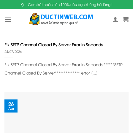
Skip
Cam kết hoàn tiền 100% nếu bạn không hài lòng !
to
content
Fix SFTP Channel Closed By Server Error in Seconds
24/07/2026
Fix SFTP Channel Closed By Server Error in Seconds ******SFTP
Channel Closed By Server************** error [...]
26
Apr