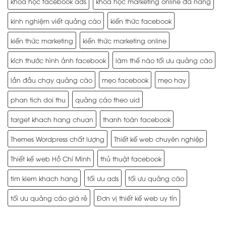
khóa học facebook ads
khóa học marketing online đà nẵng
kinh nghiệm viết quảng cáo
kiến thức facebook
kiến thức marketing
kiến thức marketing online
kích thước hình ảnh facebook
làm thế nào tối ưu quảng cáo
lần đầu chạy quảng cáo
mẹo facebook
mẹo hay
phan tich doi thu
quảng cáo theo uid
target khach hang chuan
thanh toán facebook
Themes Wordpress chất lượng
Thiết kế web chuyên nghiệp
Thiết kế web Hồ Chí Minh
thủ thuật facebook
tim kiem khach hang
tối ưu ads
tối ưu quảng cáo
tối ưu quảng cáo giá rẻ
Đơn vị thiết kế web uy tín