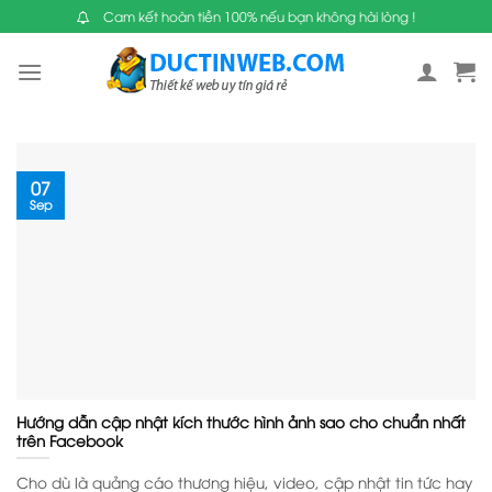
Skip
Cam kết hoàn tiền 100% nếu bạn không hài lòng !
to
content
07
Sep
Hướng dẫn cập nhật kích thước hình ảnh sao cho chuẩn nhất
trên Facebook
Cho dù là quảng cáo thương hiệu, video, cập nhật tin tức hay